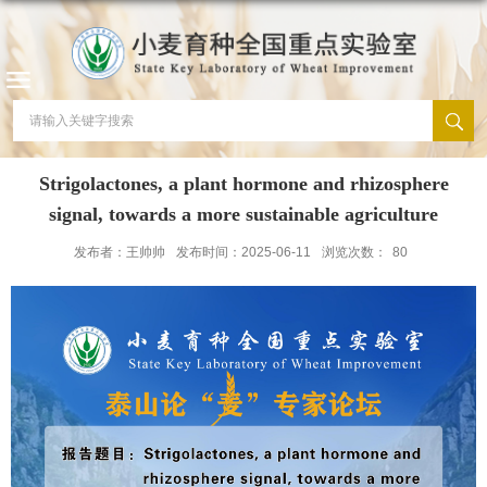
Strigolactones, a plant hormone and rhizosphere
signal, towards a more sustainable agriculture
发布者：王帅帅
发布时间：2025-06-11
浏览次数：
80